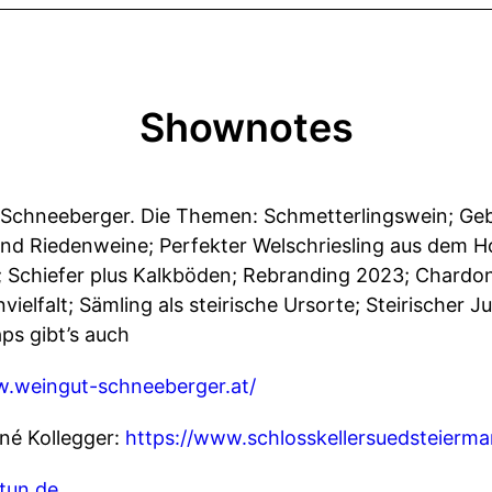
Shownotes
i Schneeberger. Die Themen: Schmetterlingswein; Ge
und Riedenweine; Perfekter Welschriesling aus dem 
; Schiefer plus Kalkböden; Rebranding 2023; Chardo
vielfalt; Sämling als steirische Ursorte; Steirischer J
ps gibt’s auch
w.weingut-schneeberger.at/
né Kollegger:
https://www.schlosskellersuedsteiermar
tun.de