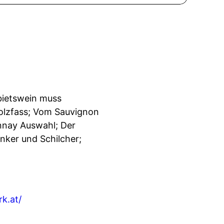
bietswein muss
Holzfass; Vom Sauvignon
nnay Auswahl; Der
unker und Schilcher;
k.at/