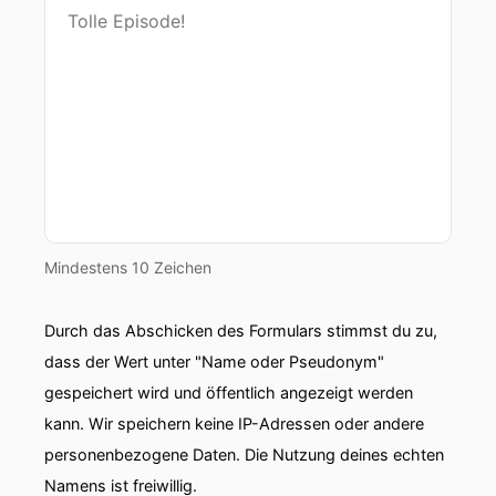
00:00:57: und jetzt kommt ein Resümee über
diese Vivinum, die glaube ich wieder einmal
atemberaubend
00:01:03: ist.
00:01:04: Ja, die Vivinum ist atemberaubend.
00:01:06: Ich habe es vorher schon in den
Social-Media-Kanälen gesehen.
Mindestens 10 Zeichen
00:01:10: In der Frage – Ist das vielleicht die
schönste Weinmesse der Welt?
Durch das Abschicken des Formulars stimmst du zu,
dass der Wert unter "Name oder Pseudonym"
00:01:15: Also für mich ist es die schöneste
gespeichert wird und öffentlich angezeigt werden
Weinmesser aber ich bin ja auch Newbie-
Praktikant.
kann. Wir speichern keine IP-Adressen oder andere
personenbezogene Daten. Die Nutzung deines echten
00:01:19: Ich hab noch nicht alle Weinmessen
Namens ist freiwillig.